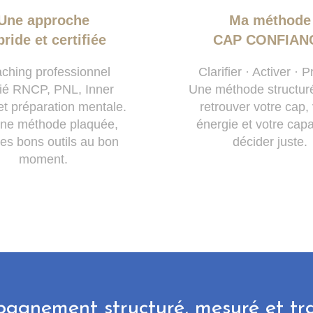
Une approche
Ma méthode
ride et certifiée
CAP CONFIAN
ching professionnel
Clarifier · Activer · P
ifié RNCP, PNL, Inner
Une méthode structur
t préparation mentale.
retrouver votre cap,
ne méthode plaquée,
énergie et votre capa
les bons outils au bon
décider juste.
moment.
agnement structuré, mesuré et tr