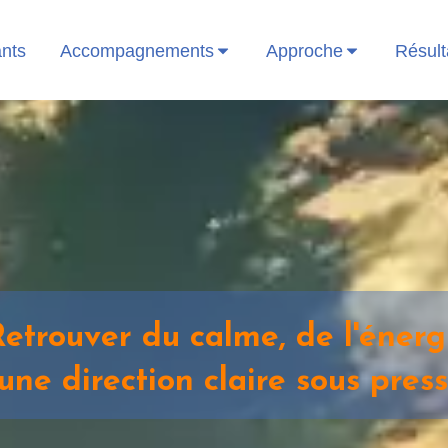
ants
Accompagnements
Approche
Résult
Retrouver du calme, de l'énerg
 une direction claire sous press