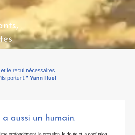
ants,
tes
e et le recul nécessaires
ls portent.
" Yann Huet
 y a aussi un humain.
nime profondément, la pression, le doute et la confusion