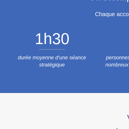
Chaque accom
1
h30
durée moyenne d’une séance
personne
stratégique
nombreux 