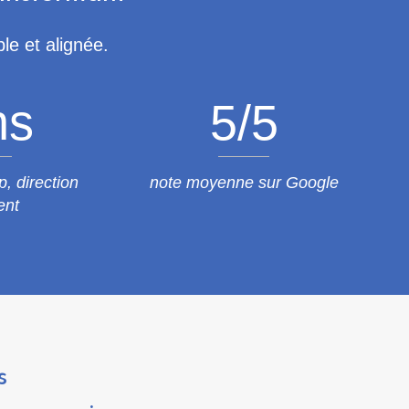
e et alignée.
ns
5/
5
, direction
note moyenne sur Google
ent
s