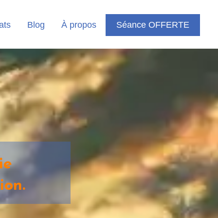
ats
Blog
À propos
Séance OFFERTE
ie
ion.