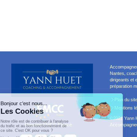
Accompagnemen
Nantes, coach
dirigeants et
préparation m
Plan du sit
Mentions l
©2021 Yann 
Accompagne
Membre EMCC France