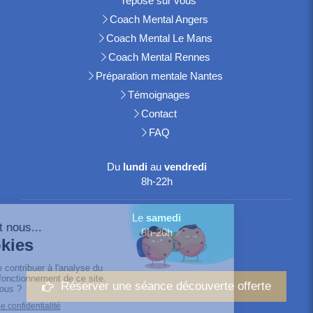
repose sur vous
Coach Mental Angers
Coach Mental Le Mans
Coach Mental Rennes
Préparation mentale Nantes
Témoignages
Contact
FAQ
Du
lundi
au
vendredi
8h-22h
Le
samedi
8h-20h
Réserver une séance découverte offerte