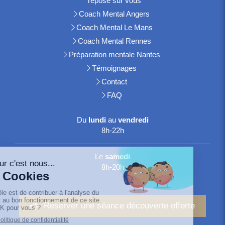
repose sur vous
Coach Mental Angers
Coach Mental Le Mans
Coach Mental Rennes
Préparation mentale Nantes
Témoignages
Contact
FAQ
Du
lundi
au
vendredi
8h-22h
Le
samedi
8h-20h
Réserver une séance découverte offerte