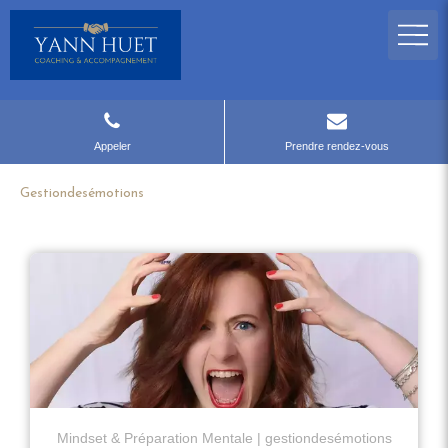
Appeler
Prendre rendez-vous
Gestiondesémotions
Mindset & Préparation Mentale
gestiondesémotions