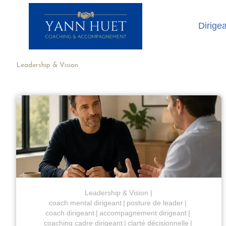
Dirige
Leadership & Vision
Leadership & Vision
coach mental dirigeant
posture de leader
coach dirigeant
accompagnement dirigeant
coaching cadre dirigeant
clarté décisionnelle