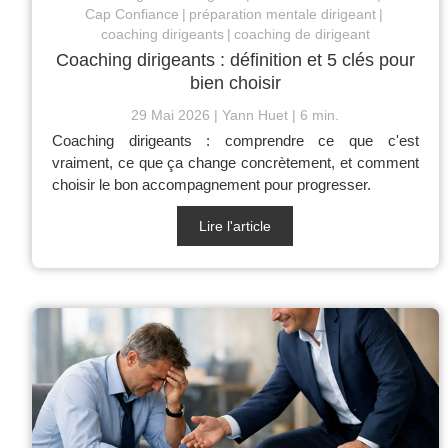
Cap Confiance
préparation mentale dirigeant
coaching dirigeants
coaching de dirigeant
Coaching dirigeants : définition et 5 clés pour
bien choisir
29 Mai 2026
Yann Huet
6 min.
Coaching dirigeants : comprendre ce que c'est
vraiment, ce que ça change concrètement, et comment
choisir le bon accompagnement pour progresser.
Lire l'article