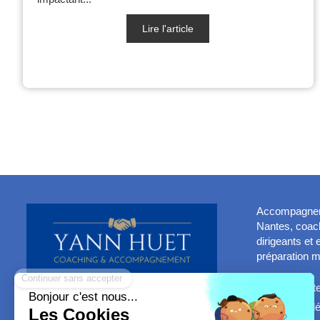
Lire l'article
Accompagnemen
Nantes, coach
dirigeants et
préparation m
Plan du sit
Mentions l