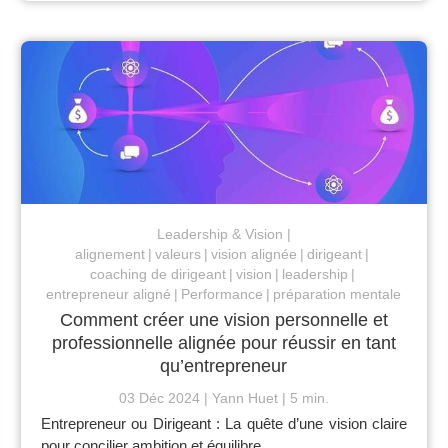
Leadership & Vision
alignement
valeurs
vision alignée
dirigeant
coaching de dirigeant
vision
leadership
entrepreneur aligné
Performance
préparation mentale
Comment créer une vision personnelle et
professionnelle alignée pour réussir en tant
qu’entrepreneur
03 Déc 2024
Yann Huet
5 min.
Entrepreneur ou Dirigeant : La quête d’une vision claire
pour concilier ambition et équilibre