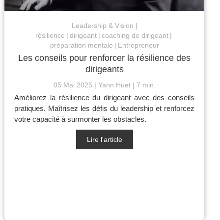
Leadership & Vision
résilience
dirigeant
coaching de dirigeant
préparation mentale
Entrepreneur
Les conseils pour renforcer la résilience des
dirigeants
05 Mai 2025
Yann Huet
7 min.
Améliorez la résilience du dirigeant avec des conseils
pratiques. Maîtrisez les défis du leadership et renforcez
votre capacité à surmonter les obstacles.
Lire l'article