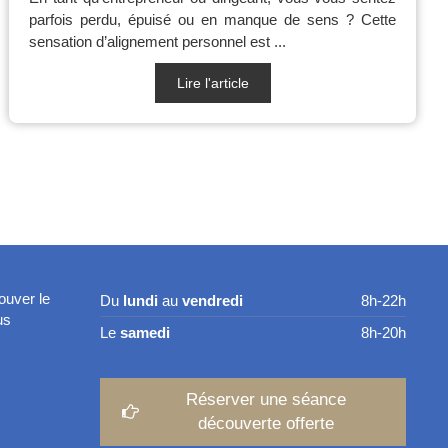
parfois perdu, épuisé ou en manque de sens ? Cette
sensation d’alignement personnel est ...
Lire l'article
ouver le
Du
lundi
au
vendredi
8h-22h
us
Le
samedi
8h-20h
Réserver une séance
découverte offerte