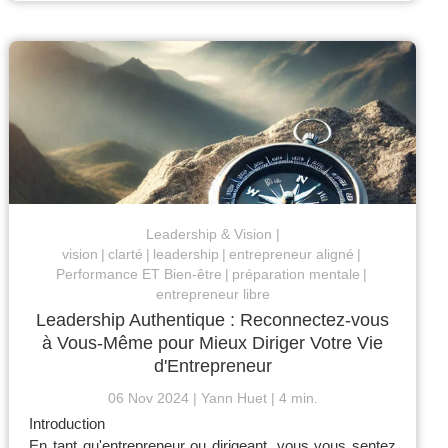
Leadership & Vision
vision
clarté
leadership
entrepreneur aligné
Performance ET Bien-être
préparation mentale
entrepreneur libre
Leadership Authentique : Reconnectez-vous
à Vous-Même pour Mieux Diriger Votre Vie
d'Entrepreneur
06 Nov 2024
Yann Huet
4 min.
Introduction
En tant qu'entrepreneur ou dirigeant, vous vous sentez