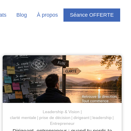
ats
Blog
À propos
Séance OFFERTE
Leadership & Vision
clarté mentale
prise de décision
dirigeant
leadership
Entrepreneur
Dirigeant, entrepreneur : quand tu perds ta