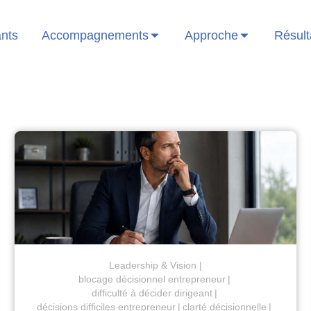
ants
Accompagnements
Approche
Résult
Leadership & Vision
blocage décisionnel entrepreneur
difficulté à décider dirigeant
décisions difficiles entrepreneur
clarté décisionnelle