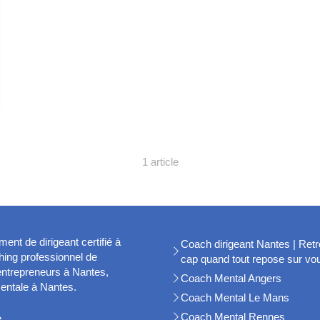
1 article
t de dirigeant certifié à
Coach dirigeant Nantes | Retr
ing professionnel de
cap quand tout repose sur vo
 entrepreneurs à Nantes,
Coach Mental Angers
entale à Nantes.
Coach Mental Le Mans
Coach Mental Rennes
e