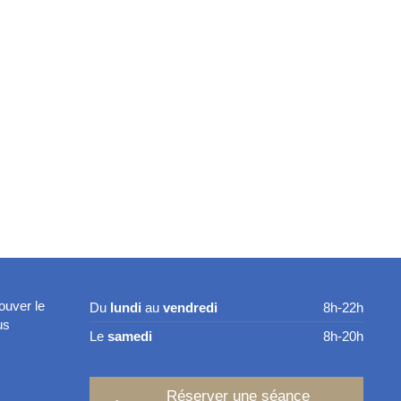
ouver le
Du
lundi
au
vendredi
8h-22h
us
Le
samedi
8h-20h
Réserver une séance