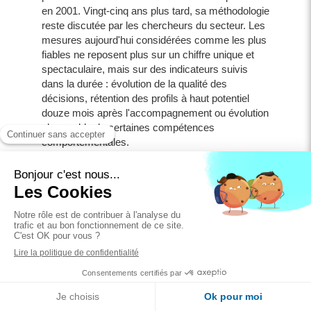
en 2001. Vingt-cinq ans plus tard, sa méthodologie
reste discutée par les chercheurs du secteur. Les
mesures aujourd'hui considérées comme les plus
fiables ne reposent plus sur un chiffre unique et
spectaculaire, mais sur des indicateurs suivis
dans la durée : évolution de la qualité des
décisions, rétention des profils à haut potentiel
douze mois après l'accompagnement ou évolution
observable de certaines compétences
comportementales.
Ce qui se mesure concrètement
en séance
Un chef d'entreprise dans la gestion de patrimoine
est arrivé en accompagnement avec un
syndrome de l'imposteur marqué. Il avait peur de
vendre, un manque de confiance, une peur
Séance 45 min Offerte
d'échouer et aussi la peur du jugement. Il évitait la
prospection. Aujourd'hui, il prospecte tous les