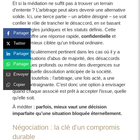
Et si la médiation ne suffit pas à trouver un terrain
d’entente ? L’arbitrage peut alors devenir une alternative
solide. Ici, une tierce partie – un arbitre désigné – se voit
confier le rôle de trancher le désaccord, en se basant
sur les règles juridiques et les statuts définis. Cette
Partager
solution offre une réponse rapide,
confidentielle
et
souvent mieux ciblée qu’un tribunal ordinaire.
Twitter
C’est particulièrement pertinent dans les cas où il y a
Partager
des accusations d’abus de majorité, des désaccords
Partager
stratégiques profonds ou même des divergences sur
une éventuelle dissolution anticipée de la société.
Envoyer
Attention toutefois : l’arbitrage, une fois acté, a une
valeur contraignante. C’est donc une option à envisager
Copier
quand chaque associé est prêt à accepter l’issue, quelle
qu’elle soit.
À méditer :
parfois, mieux vaut une décision
imparfaite qu’une situation bloquée éternellement.
Négociation : la clé d’un compromis
durable