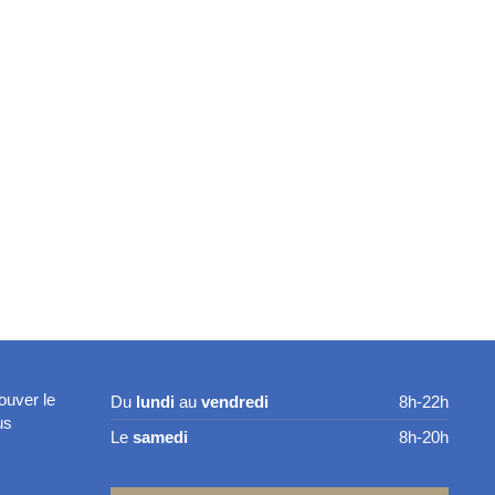
ouver le
Du
lundi
au
vendredi
8h-22h
us
Le
samedi
8h-20h