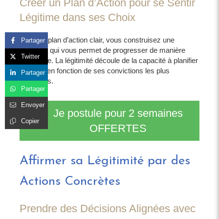
Créer un Plan d’Action pour se Sentir
Légitime dans ses Choix
Avec un plan d’action clair, vous construisez une
Partager
structure qui vous permet de progresser de manière
Twitter
cohérente. La légitimité découle de la capacité à planifier
et à agir en fonction de ses convictions les plus
Partager
profondes.
Partager
Envoyer
Je postule pour 2 semaines
Copier
OFFERTES
Affirmer sa Légitimité par des
Actions Concrètes
Prendre des Décisions Alignées avec