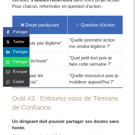
Pour chacun, reformulez en question d'action :
❌ Doute paralysant
✅ Question d'action
Partager
"Quelle première action
Twitter
"Je ne suis pas légitime"
me rendra légitime ?"
Partager
"Quel petit test puis-je
"Je vais échouer"
Partager
faire cette semaine ?"
Envoyer
"Je n'ai pas les
"Quelle ressource puis-je
ressources"
mobiliser aujourd'hui ?"
Copier
Outil #3 : Entourez-vous de Témoins
de Confiance
Un dirigeant doit pouvoir partager ses doutes sans
honte.