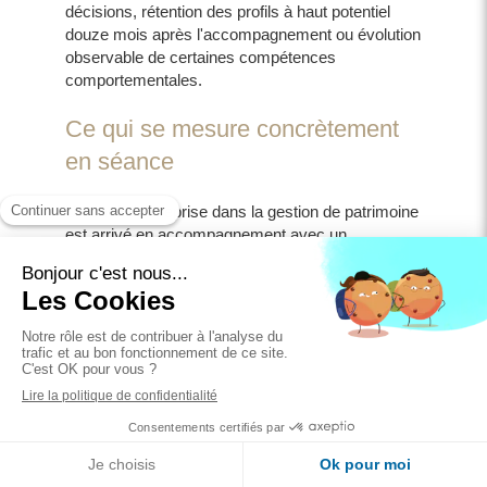
décisions, rétention des profils à haut potentiel
douze mois après l'accompagnement ou évolution
observable de certaines compétences
comportementales.
Ce qui se mesure concrètement
en séance
Un chef d'entreprise dans la gestion de patrimoine
est arrivé en accompagnement avec un
syndrome de l'imposteur marqué. Il avait peur de
vendre, un manque de confiance, une peur
d'échouer et aussi la peur du jugement. Il évitait la
prospection. Aujourd'hui, il prospecte tous les
jours, avec plaisir, sans la peur qui le bloquait
avant. Son chiffre d'affaires a suivi ce
changement.
D'autres résultats prennent une forme différente.
Séance 45 min Offerte
Un recrutement reporté depuis des mois qui finit
par se débloquer. Un dirigeant qui travaillait