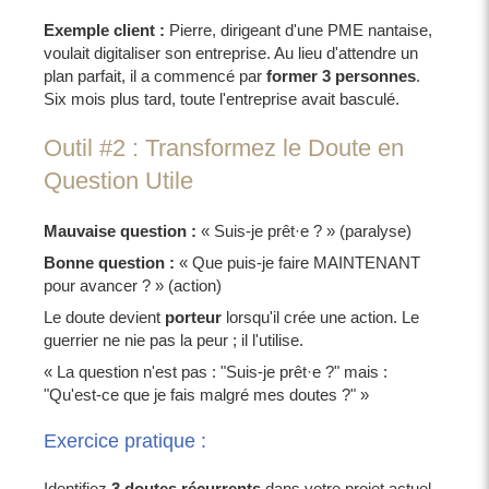
Exemple client :
Pierre, dirigeant d'une PME nantaise,
voulait digitaliser son entreprise. Au lieu d'attendre un
plan parfait, il a commencé par
former 3 personnes
.
Six mois plus tard, toute l'entreprise avait basculé.
Outil #2 : Transformez le Doute en
Question Utile
Mauvaise question :
« Suis-je prêt·e ? » (paralyse)
Bonne question :
« Que puis-je faire MAINTENANT
pour avancer ? » (action)
Le doute devient
porteur
lorsqu'il crée une action. Le
guerrier ne nie pas la peur ; il l'utilise.
« La question n'est pas : "Suis-je prêt·e ?" mais :
"Qu'est-ce que je fais malgré mes doutes ?" »
Exercice pratique :
Identifiez
3 doutes récurrents
dans votre projet actuel.